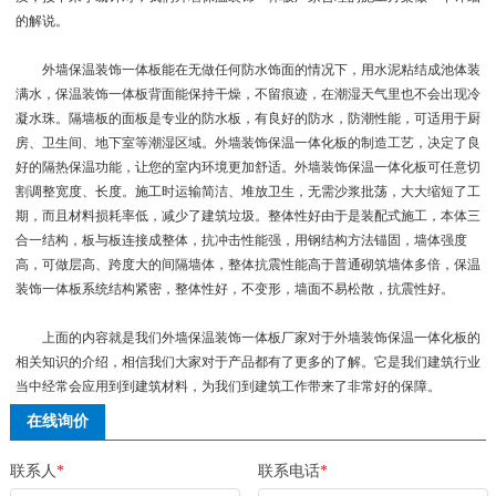
的解说。
外墙保温装饰一体板能在无做任何防水饰面的情况下，用水泥粘结成池体装
满水，保温装饰一体板背面能保持干燥，不留痕迹，在潮湿天气里也不会出现冷
凝水珠。隔墙板的面板是专业的防水板，有良好的防水，防潮性能，可适用于厨
房、卫生间、地下室等潮湿区域。外墙装饰保温一体化板的制造工艺，决定了良
好的隔热保温功能，让您的室内环境更加舒适。外墙装饰保温一体化板可任意切
割调整宽度、长度。施工时运输简洁、堆放卫生，无需沙浆批荡，大大缩短了工
期，而且材料损耗率低，减少了建筑垃圾。整体性好由于是装配式施工，本体三
合一结构，板与板连接成整体，抗冲击性能强，用钢结构方法锚固，墙体强度
高，可做层高、跨度大的间隔墙体，整体抗震性能高于普通砌筑墙体多倍，保温
装饰一体板系统结构紧密，整体性好，不变形，墙面不易松散，抗震性好。
上面的内容就是我们外墙保温装饰一体板厂家对于外墙装饰保温一体化板的
相关知识的介绍，相信我们大家对于产品都有了更多的了解。它是我们建筑行业
当中经常会应用到到建筑材料，为我们到建筑工作带来了非常好的保障。
在线询价
联系人
*
联系电话
*