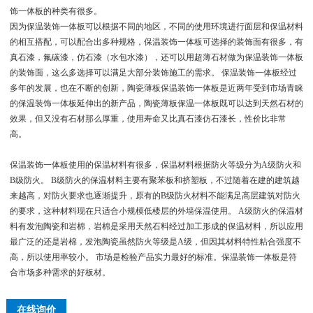
饰一体板的种类有很多。
因为保温装饰一体板可以根据不同的地区，不同的使用环境进行面层和保温材料
的相互搭配，可以配合出多种规格，保温装饰一体板可选择的装饰面有很多，有
真石漆，氟碳漆，仿石漆（水包水漆），还可以用超薄石材做为保温装饰一体板
的装饰面，这么多选择可以满足大部分装饰施工的需求。 保温装饰一体板经过
多年的发展，也在不断的创新，陶瓷薄板保温装饰一体板是近两年受到市场青睐
的保温装饰一体板延伸出的新产品，陶瓷薄板保温一体板既可以达到天然石材的
效果，但又没有石材那么厚重，使用寿命又比真石漆仿石漆长，性价比非常
高。
保温装饰一体板使用的保温材料有很多，保温材料根据防火等级分为A级防火和
B级防火。 B级防火的保温材料主要有聚苯板和挤塑板，不过随着在建的建筑越
来越高，对防火要求也逐渐提升，原有的B级防火材料不能满足高层建筑对防火
的要求，这种材料现在只适合小规模低楼层的外墙保温使用。 A级防火的保温材
料有发泡陶瓷和岩棉，岩棉是采用天然石料经过加工形成的保温材料，所以应用
最广泛的还是岩棉，发泡陶瓷虽然防火等级是A级，但因其材料特性粘合强度不
高，所以使用率较小。 市场是检验产品实力最好的标准。保温装饰一体板是符
合市场多种需求的好板材。
在线询价